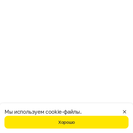
Имя
Фамилия
E-mail
Пол
Мужской
Женский
Согласие на получение чеков по электронной почте
Москва
Мы используем cookie-файлы.
Хорошо