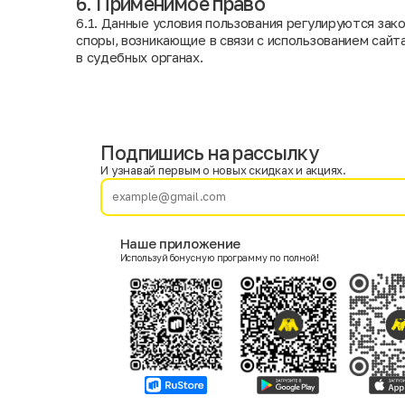
6. Применимое право
6.1. Данные условия пользования регулируются за
споры, возникающие в связи с использованием сай
в судебных органах.
Подпишись на рассылку
Имя
Фамилия
И узнавай первым о новых скидках и акциях.
E-mail
Наше приложение
Используй бонусную программу по полной!
Пол
Мужской
Женский
Согласие на получение чеков по электронной почте