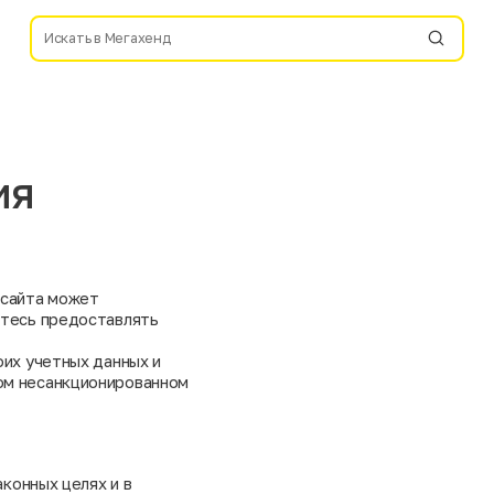
ия
 сайта может
етесь предоставлять
оих учетных данных и
ом несанкционированном
аконных целях и в