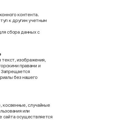
аконного контента.
ступ к другим учетным
для сбора данных с
ь
я текст, изображения,
торскими правами и
. Запрещается
ериалы без нашего
, косвенные, случайные
льзования или
ие сайта осуществляется