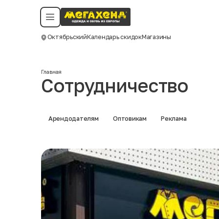
Условия пользования
Политика конфиденциальности
Смотреть все даты
©️ Мегахенд 2026. Все права защищены.
Октябрьский
Календарь скидок
Магазины
Москва
Главная
Сотрудничество
Арендодателям
Оптовикам
Реклама