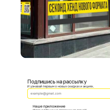
Подпишись на рассылку
Имя
Фамилия
И узнавай первым о новых скидках и акциях.
E-mail
Наше приложение
Используй бонусную программу по полной!