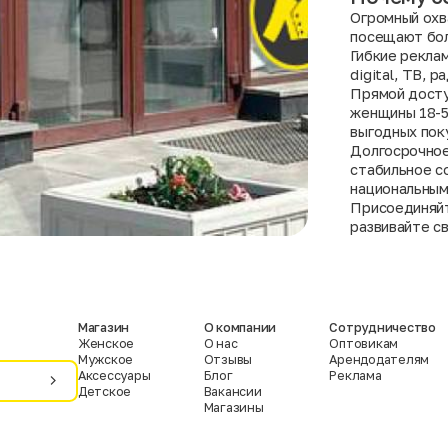
Огромный охв
посещают бол
Гибкие рекла
digital, ТВ, 
Прямой досту
женщины 18-5
выгодных пок
Долгосрочное
стабильное с
национальным
Присоединяйт
развивайте св
Магазин
О компании
Сотрудничество
Женское
О нас
Оптовикам
Мужское
Отзывы
Арендодателям
Аксессуары
Блог
Реклама
Детское
Вакансии
Магазины