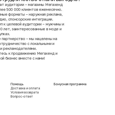
ат аудитории – магазины Мегахенд
ее 500 000 клиентов ежемесячно.
мные форматы – наружная реклама,
радио, спонсорские интеграции.
п к целевой аудитории – мужчины и
0 лет, заинтересованные в моде и
упках.
 партнерство – мы нацелены на
отрудничество с локальными и
и рекламодателями.
есь к продвижению Мегахенд и
ой бизнес вместе с нами!
Помощь
Бонусная программа
Доставка и оплата
Условия возврата
Вопрос-ответ