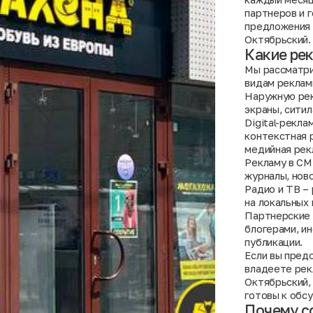
партнеров и 
предложения 
Октябрьский.
Какие ре
Мы рассматри
видам реклам
Наружную рек
экраны, ситил
Digital-рекла
контекстная 
медийная рек
Рекламу в СМИ
журналы, нов
Радио и ТВ –
на локальных 
Партнерские 
блогерами, и
публикации.
Если вы пред
владеете рек
Октябрьский,
готовы к обс
Почему с