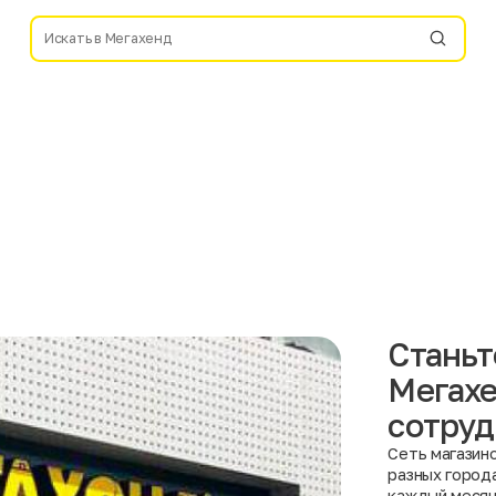
Станьт
Мегахе
сотруд
Сеть магазин
разных город
каждый месяц