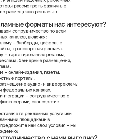
готовы рассмотреть различные
по размещению рекламы в
кламные форматы нас интересуют?
ваем сотрудничество по всем
ных каналов, включая:
ламу – билборды, цифровые
айты, транспортная реклама.
му – таргетированная реклама,
реклама, баннерные размещения,
лама.
 – онлайн-издания, газеты,
остные порталы.
 размещение аудио- и видеорекламы
и федеральных каналах.
интеграции – сотрудничество с
нфлюенсерами, спонсорские
оставляете рекламные услуги или
ламными площадками в
 предложите нам свои условия – мы
уждению!
отрудничество с нами выгодно?