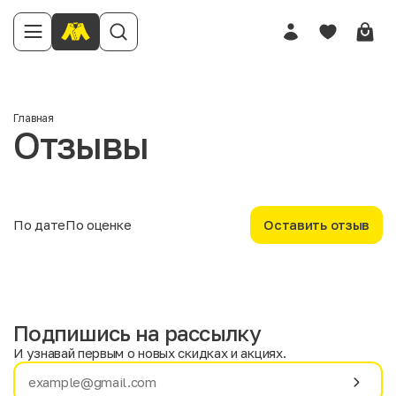
Имя
Главная
Отзывы
Телефон
Отзыв
По дате
По оценке
Оставить отзыв
Подпишись на рассылку
Твоя оценка
И узнавай первым о новых скидках и акциях.
Имя
Фамилия