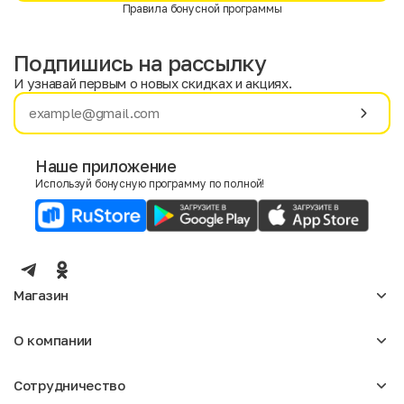
Правила бонусной программы
Подпишись на рассылку
И узнавай первым о новых скидках и акциях.
Имя
Фамилия
Наше приложение
Используй бонусную программу по полной!
E-mail
Пол
Мужской
Женский
Магазин
Согласие на получение чеков по электронной почте
Женское
О компании
Мужское
Аксессуары
О нас
Детское
Сотрудничество
Отзывы