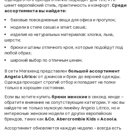
ценит европейский стиль, практичность и комфорт.
Среди
ассортимента
вы
найдете:
базовые повседневные вещи для офиса и прогулок;
модели в стиле casual и smart casual;
изделия из натуральных материалов: хлопка, льна,
шерсти;
брюки и штаны отличного кроя, которые подойдут под
любой образ;
широкий выбор по отличным ценам.
В сети Мегахенд представлен
большой ассортимент
Angelo Litrico:
от джинсов и брюк до верхней одежды.
Одежда проходит строгий отбор и попадает на полки
только в хорошем состоянии.
Если вы хотите купить
брюки женские
в секонд хенде –
обратите внимание на сопутствующие категории. У нас вы
найдете не только мужскую линейку Angelo Litrico, но и
интересные женские модели от других европейских
брендов, таких как
&Co
,
Abercrombie Kids
и
Acoola
.
Ассортимент обновляется каждую неделю - всегда есть