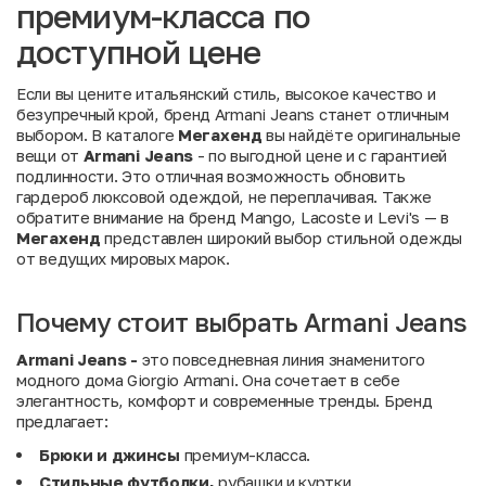
премиум-класса по
доступной цене
Если вы цените итальянский стиль, высокое качество и
безупречный крой, бренд Armani Jeans станет отличным
выбором. В каталоге
Мегахенд
вы найдёте оригинальные
вещи от
Armani
Jeans
- по выгодной цене и с гарантией
подлинности. Это отличная возможность обновить
гардероб люксовой одеждой, не переплачивая. Также
обратите внимание на
бренд Mango
,
Lacoste
и
Levi's
— в
Мегахенд
представлен широкий выбор стильной одежды
от ведущих мировых марок.
Почему стоит выбрать Armani Jeans
Armani Jeans -
это повседневная линия знаменитого
модного дома Giorgio Armani. Она сочетает в себе
элегантность, комфорт и современные тренды. Бренд
предлагает:
Брюки и джинсы
премиум-класса.
Стильные футболки,
рубашки и куртки.