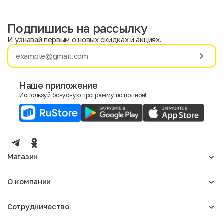
Подпишись на рассылку
И узнавай первым о новых скидках и акциях.
Имя
Фамилия
Наше приложение
Используй бонусную программу по полной!
E-mail
Пол
Мужской
Женский
Магазин
Согласие на получение чеков по электронной почте
Женское
О компании
Мужское
Аксессуары
О нас
Детское
Сотрудничество
Отзывы
Блог
Оптовикам