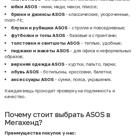
юбки ASOS
- мини, миди, макси, плиссе;
брюки и джинсы ASOS
- классические, укороченные,
mom-fit;
блузки и рубашки ASOS
- строгие и повседневные;
футболки и топы ASOS
- базовые и с принтами;
толстовки и свитшоты ASOS
- теплые, удобные;
пиджаки и жакеты ASOS
- для офиса и неформальных
образов;
верхняя одежда ASOS
- куртки, пальто, парки;
обувь ASOS
- ботильоны, кроссовки, балетки;
аксессуары ASOS
- сумки, пояса, украшения.
Каждая вещь проходит проверку на подлинность и
качество.
Почему стоит выбрать ASOS в
Мегахенд?
Преимущества покупок у нас: