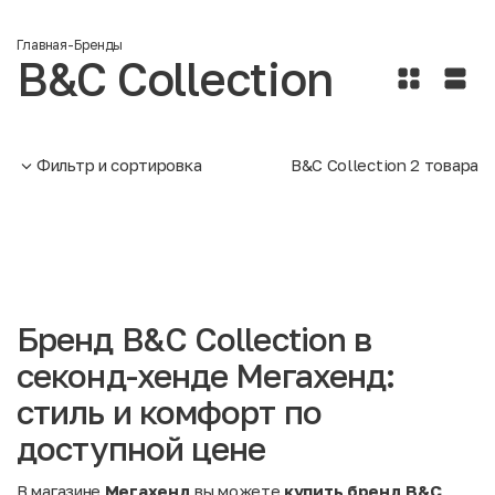
Главная
-
Бренды
B&C Collection
Фильтр и сортировка
B&C Collection
2
товара
Бренд B&C Collection в
секонд-хенде Мегахенд:
стиль и комфорт по
доступной цене
В магазине
Мегахенд
вы можете
купить бренд B&C