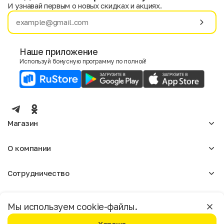
И узнавай первым о новых скидках и акциях.
Имя
Фамилия
Наше приложение
Используй бонусную программу по полной!
E-mail
Пол
Мужской
Женский
Магазин
Согласие на получение чеков по электронной почте
Женское
О компании
Мужское
Аксессуары
О нас
Детское
Сотрудничество
Отзывы
Блог
Оптовикам
Вакансии
Помощь
Москва
Арендодателям
Магазины
Мы используем cookie-файлы.
Реклама
Доставка и оплата
Бонусная программа
Условия пользования
Политика конфиденциальности