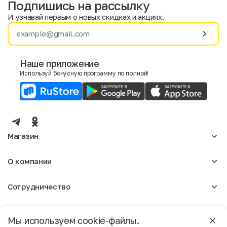
Подпишись на рассылку
И узнавай первым о новых скидках и акциях.
Имя
Фамилия
Наше приложение
Используй бонусную программу по полной!
E-mail
Пол
Мужской
Женский
Магазин
Согласие на получение чеков по электронной почте
Женское
О компании
Мужское
Аксессуары
О нас
Детское
Сотрудничество
Отзывы
Блог
Оптовикам
Вакансии
Помощь
Москва
Арендодателям
Магазины
Мы используем cookie-файлы.
Реклама