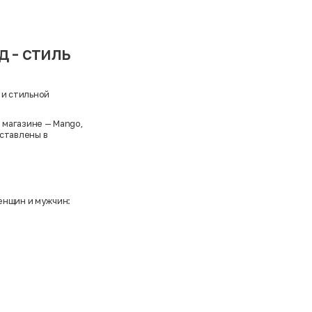
 - стиль
 и стильной
м магазине —
Mango
,
дставлены в
енщин и мужчин: