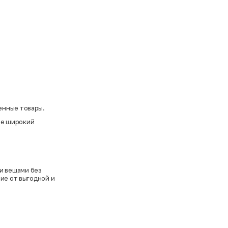
енные товары.
ете широкий
и вещами без
вие от выгодной и