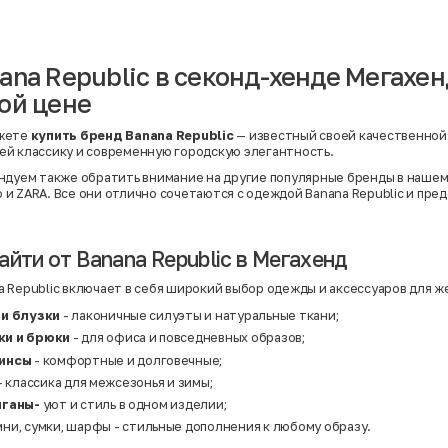
Вискоза | Нейлон
Вискоза | Полиэстер
й
Вискоза | Полиэстер | Хлопок
Вискоза | Эластан
ana Republic в секонд-хенде Мегахенд
Искусственная замша
ный
Кашемир
ой цене
Кашемир | Нейлон
й
Кашемир | Хлопок
Кашемир | Шерсть
жете
купить бренд Banana Republic
— известный своей качественной
Лён
й классику и современную городскую элегантность.
й
Модал
Натуральная замша
ндуем также обратить внимание на другие популярные бренды в наше
Натуральная кожа
o
и
ZARA
. Все они отлично сочетаются с одеждой Banana Republic и пре
Нейлон
Полиэстер
Полиэстер | Спандекс
Полиэстер | Хлопок
айти от Banana Republic в Мегахенд
Полиэстер | Экокожа
Полиэстер | Эластан
 Republic включает в себя широкий выбор одежды и аксессуаров для ж
Сатин
Твид
 и блузки
- лаконичные силуэты и натуральные ткани;
Хлопок
ки и брюки
- для офиса и повседневных образов;
Хлопок | Эластан
Шёлк
гинсы
- комфортные и долговечные;
Шёлк | Шерсть
- классика для межсезонья и зимы;
Шерсть
иганы-
уют и стиль в одном изделии;
Экокожа
Эластан
ни, сумки, шарфы - стильные дополнения к любому образу.