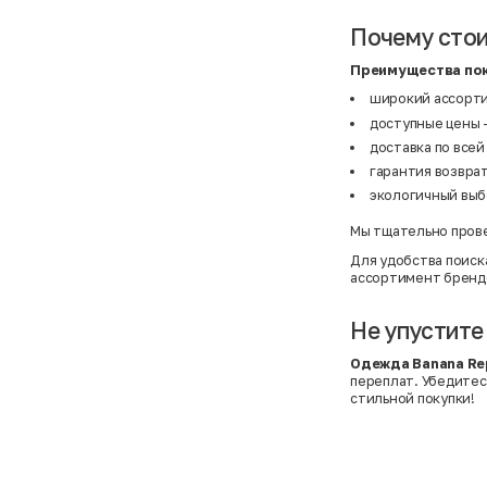
BF
41
BF
42
Почему стои
Bivolino
43
Black Forest
44
Blind Date
44,5
Преимущества пок
Bogner
45
широкий ассорти
Bonita
46
Boohoo
48+
доступные цены -
Brax
4XL
доставка по всей
British Knights
4XL
Bruno Banani
4XL
гарантия возврат
Buena Vista
5-7 лет
экологичный выбо
Bugatti
5XL
Burberry
5XL
Мы тщательно прове
C&A
5XL
Calvin Klein
62 см (3 мес.)
Для удобства поиск
Camel Active
68 см (6 мес.)
ассортимент бренд
Camp David
6-9 мес.
Caprice
6XL
Carhartt
6XL
Не упустите
Carlo Colucci
6XL
Cavori
80 см (12 мес.)
Одежда Banana Rep
Champion
8-10 лет
переплат. Убедитес
Chloe
86 см (18 мес.)
стильной покупки!
Christian Berg
9-18 мес.
Ciao
98 см (3 года)
CityLine
L
Claudio Conti
L
CLOCKHAUSE
L/XL
&Co
L/XL