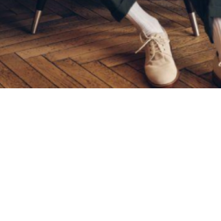
Материал
Акрил
Ангора
Ацетат
Бамбук
Бархат
Вельвет
Вискоза