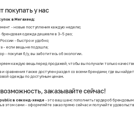
т покупать у нас
упок в Мегахенд:
мент - новые поступления каждую неделю;
 брендовая одежда дешевле в 3–5 раз;
 России - быстро и удобно;
а - если вещь не подошла;
р - покупая б/у, вы заботитесь об экологии.
ряем каждую вещь перед продажей, чтобы вы получали только качеств
а и сравнения также доступен раздел со
всеми брендами
, где вы найд
овой одежды по доступным ценам.
 возможность, заказывайте сейчас!
ublic в секонд-хенде
- это ваш шанс пополнить гардероб брендовым
ь в этом сами - оформляйте заказ прямо сейчас и получайте удовольст