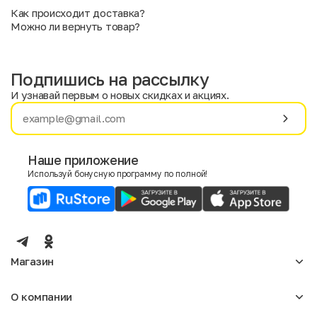
Как происходит доставка?
Можно ли вернуть товар?
Подпишись на рассылку
И узнавай первым о новых скидках и акциях.
Имя
Фамилия
Наше приложение
Используй бонусную программу по полной!
E-mail
Пол
Мужской
Женский
Магазин
Согласие на получение чеков по электронной почте
Женское
О компании
Мужское
Аксессуары