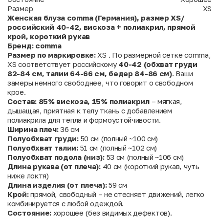
Размер
XS
Женская блуза comma (Германия), размер XS/
российский 40-42, вискоза + полиакрил, прямой
крой, короткий рукав
Бренд:
comma
Размер по маркировке:
XS . По размерной сетке comma,
XS соответствует российскому
40-42 (обхват груди
82-84 см, талии 64-66 см, бедер 84-86 см)
. Ваши
замеры немного свободнее, что говорит о свободном
крое.
Состав:
85% вискоза, 15% полиакрил
– мягкая,
дышащая, приятная к телу ткань с добавлением
полиакрила для тепла и формоустойчивости.
Ширина плеч:
36 см
Полуобхват груди:
50 см (полный ~100 см)
Полуобхват талии:
51 см (полный ~102 см)
Полуобхват подола (низ):
53 см (полный ~106 см)
Длина рукава (от плеча):
40 см (короткий рукав, чуть
ниже локтя)
Длина изделия (от плеча):
59 см
Крой:
прямой, свободный – не стесняет движений, легко
комбинируется с любой одеждой.
Состояние:
хорошее (без видимых дефектов).